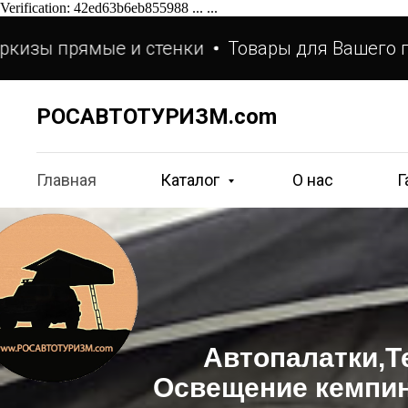
Verification: 42ed63b6eb855988 ...
...
прямые и стенки
Товары для Вашего путешес
РОСАВТОТУРИЗМ.com
Главная
Каталог
О нас
Г
Автопалатки,Т
Освещение кемпин