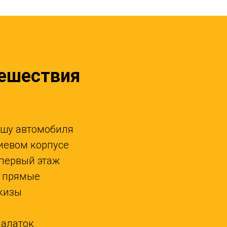
тешествия
ышу автомобиля
иевом корпусе
первый этаж
ы прямые
ркизы
палаток