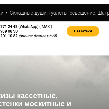
ладные души, туалеты, освещение, Шатры
Ав
 771 24 43
(WhatsApp) ( МАХ )
 959 08 50
Связаться
 201 10 82
(звонок бесплатный)
А
кизы кассетные,
стенки москитные и