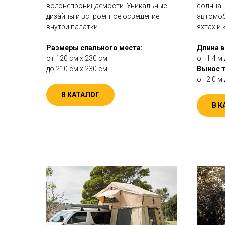
водонепроницаемости. Уникальные
солнца.
дизайны и встроенное освещение
автомоб
внутри палатки.
яхтах и 
Размеры спального места:
Длина в
от 120 см х 230 см
от 1.4 м 
до 210 см х 230 см
Вынос т
от 2.0 м 
В КАТАЛОГ
В К