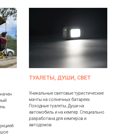
ТУАЛЕТЫ, ДУШИ, СВЕТ
Уникальные световые туристические
значен
мачты на солнечных батареях.
ный
Походные туалеты, Души на
ень
автомобиль и на кемпер. Специально
разработана для кемперов и
автодомов.
укцией
ьшое