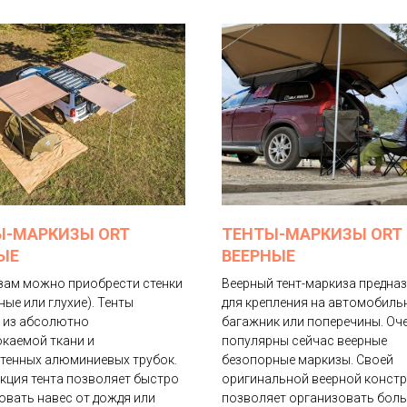
Ы-МАРКИЗЫ ORT
ТЕНТЫ-МАРКИЗЫ ORT
ЫЕ
ВЕЕРНЫЕ
зам можно приобрести стенки
Веерный тент-маркиза предна
ые или глухие). Тенты
для крепления на автомобиль
 из абсолютно
багажник или поперечины. Оч
каемой ткани и
популярны сейчас веерные
тенных алюминиевых трубок.
безопорные маркизы. Своей
кция тента позволяет быстро
оригинальной веерной констр
овать навес от дождя или
позволяет организовать бол