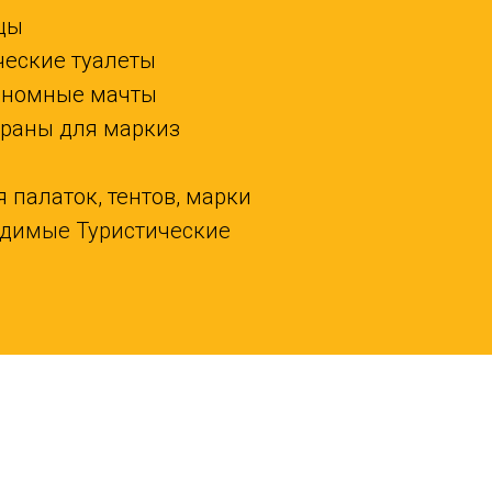
цы
ческие туалеты
тономные мачты
краны для маркиз
 палаток, тентов, марки
одимые Туристические