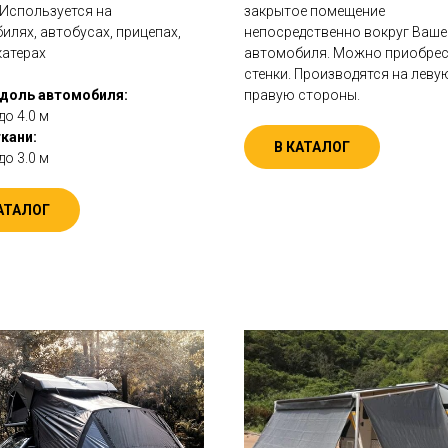
 Используется на
закрытое помещение
илях, автобусах, прицепах,
непосредственно вокруг Ваше
катерах
автомобиля. Можно приобре
стенки. Производятся на леву
доль автомобиля:
правую стороны.
до 4.0 м
кани:
В КАТАЛОГ
до 3.0 м
АТАЛОГ