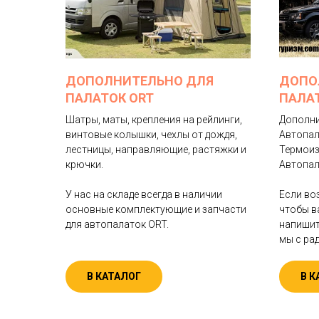
ДОПОЛНИТЕЛЬНО ДЛЯ
ДОПО
ПАЛАТОК ORT
ПАЛАТ
Шатры, маты, крепления на рейлинги,
Дополни
винтовые колышки, чехлы от дождя,
Автопал
лестницы, направляющие, растяжки и
Термоиз
крючки.
Автопал
У нас на складе всегда в наличии
Если во
основные комплектующие и запчасти
чтобы в
для автопалаток ORT.
напишите
мы с ра
В КАТАЛОГ
В К