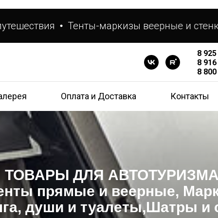
твия
Тенты-маркизы веерные и стенки
Ск
8 925
8 916
8 800
алерея
Оплата и Доставка
Контакты
ТОВАРЫ ДЛЯ АВТОТУРИЗМ
енты прямые и веерные, Мар
га, души и туалеты,Шатры и 