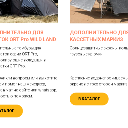
ЛНИТЕЛЬНО ДЛЯ
ДОПОЛНИТЕЛЬНО ДЛ
ОК ORT Pro WILD LAND
КАССЕТНЫХ МАРКИЗ
тельные тамбуры для
Солнцезащитные экраны, кол
аток серии ORT Pro,
грузовые крючки.
олирующие вкладыши в
атки ORT Pro.
зникли вопросы или вы хотите
Крепление водонепроницаем
ам помог наш менеджер,
экранов с трех сторон маркиз
 в чат на сайте или whatsapp,
достью поможем.
В КАТАЛОГ
АТАЛОГ